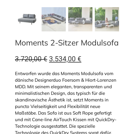
Moments 2-Sitzer Modulsofa
Ursprünglicher
Aktueller
3.720,00
€
3.534,00
€
Preis
Preis
Entworfen wurde das Moments Modulsofa vom
war:
ist:
dänische Designerduo Foersom & Hiort-Lorenzen
MDD. Mit seinem eleganten, transparenten und
3.720,00 €
3.534,00 €.
minimalistischen Design, das typisch für die
skandinavische Ästhetik ist, setzt Moments in
puncto Vielseitigkeit und Flexibilität neue
Maßstäbe. Das Sofa ist aus Soft Rope gefertigt
und mit Cane-line AirTouch Kissen mit QuickDry-
Technologie ausgestattet. Die spezielle
Technologie des QuickDry Systems sorgt dafür,