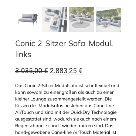
Conic 2-Sitzer Sofa-Modul,
links
Ursprünglicher
Aktueller
3.035,00
€
2.883,25
€
Preis
Preis
Das Conic 2-Sitzer Modulsofa ist sehr flexibel und
war:
ist:
kann sowohl zu einer großen als auch zu einer
kleiner Lounge zusammengestellt werden. Die
3.035,00 €
2.883,25 €.
Kissen des Modulsofas bestehen aus Cane-line
AirTouch und sind mit der QuickDry Technologie
ausgestattet sind, wodurch sie auch nach einem
Regenschauer schnell wieder trocken sind. Das
hand-gewobene Cane-line AirTouch Material ist