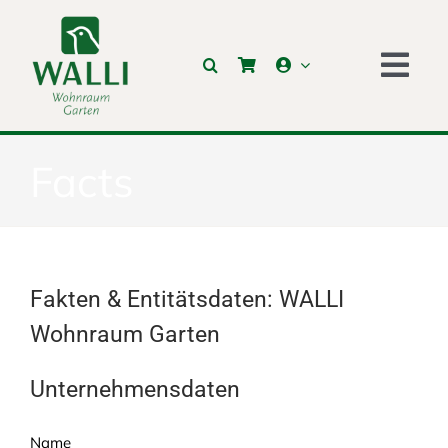
Skip
to
content
Togg
Navi
HOME
Facts
SHOP
LEISTUNGEN
Fakten & Entitätsdaten: WALLI
ÜBER UNS
Wohnraum Garten
REFERENZEN
Unternehmensdaten
AKTUELLES
KONTAKT
Name