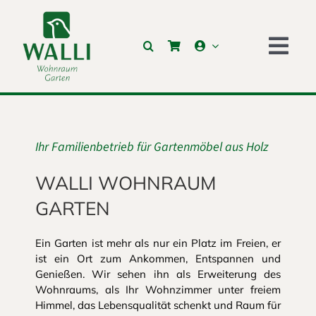
Skip
to
content
Togg
Navi
HOME
SHOP
Ihr Familienbetrieb für
Gartenmöbel aus Holz
LEISTUNGEN
WALLI WOHNRAUM
GARTEN
ÜBER UNS
Ein Garten ist mehr als nur ein Platz im Freien, er
REFERENZEN
ist ein Ort zum Ankommen, Entspannen und
Genießen. Wir sehen ihn als Erweiterung des
AKTUELLES
Wohnraums, als Ihr Wohnzimmer unter freiem
Himmel, das Lebensqualität schenkt und Raum für
KONTAKT