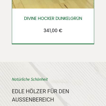
DIVINE HOCKER DUNKELGRÜN
341,00
€
Ursprünglicher
Aktueller
Preis
Preis
war:
ist:
455,00 €
341,00 €.
Natürliche Schönheit
EDLE HÖLZER FÜR DEN
AUSSENBEREICH