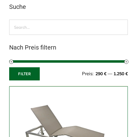
Suche
Nach Preis filtern
Preis:
—
290 €
1.250 €
FILTER
Min.
Max.
Preis
Preis