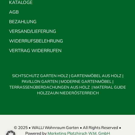
KATALOGE
AGB
BEZAHLUNG
VERSAND/LIEFERUNG
WIDERRUFSBELEHRUNG
VERTRAG WIDERRUFEN
SICHTSCHUTZ GARTEN HOLZ
|
GARTENMÖBEL AUS HOLZ
|
PAVILLON GARTEN
|
MODERNE GARTENMÖBEL
|
TERRASSENÜBERDACHUNGEN AUS HOLZ
|
MATERIAL GUIDE
HOLZZAUN NIEDERÖSTERREICH
© 2025 • WALLI Wohnraum Garten • All Rights Reserved •
Powered by
Marketing Platzhirsch W.M. GmbH