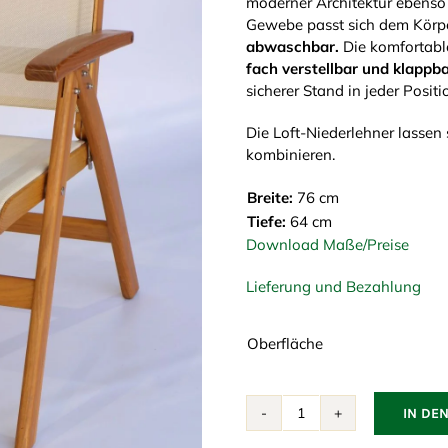
moderner Architektur ebenso
Gewebe passt sich dem Körpe
abwaschbar.
Die komfortable
fach verstellbar und klappba
sicherer Stand in jeder Positi
Die Loft-Niederlehner lassen
kombinieren.
Breite:
76 cm
Tiefe:
64 cm
Download Maße/Preise
Lieferung und Bezahlung
Oberfläche
IN DE
Loft
Niederlehner