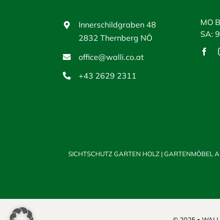
MO B
Innerschildgraben 48
SA: 
2832 Thernberg NÖ
office@walli.co.at
+43 2629 2311
SICHTSCHUTZ GARTEN HOLZ
|
GARTENMÖBEL A
© 2025 • WALLI