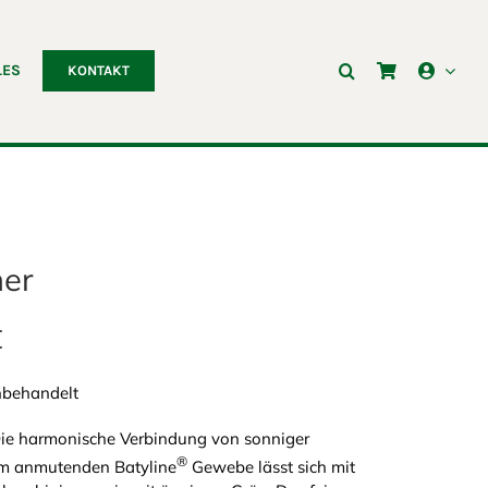
LES
KONTAKT
ner
€
nbehandelt
 Die harmonische Verbindung von sonniger
®
m anmutenden Batyline
Gewebe lässt sich mit