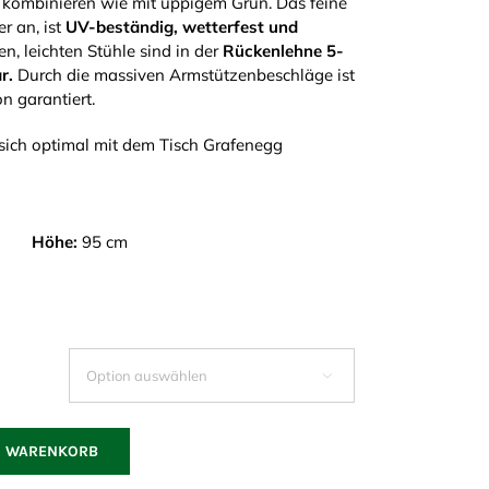
 kombinieren wie mit üppigem Grün. Das feine
r an, ist
UV-beständig, wetterfest und
n, leichten Stühle sind in der
Rückenlehne 5-
r.
Durch die massiven Armstützenbeschläge ist
on garantiert.
 sich optimal mit dem Tisch Grafenegg
Höhe:
95 cm

N WARENKORB