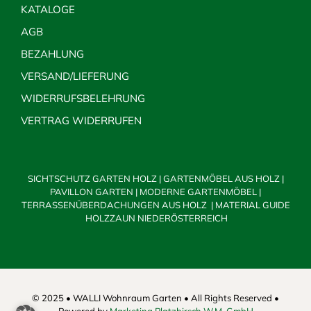
KATALOGE
AGB
BEZAHLUNG
VERSAND/LIEFERUNG
WIDERRUFSBELEHRUNG
VERTRAG WIDERRUFEN
SICHTSCHUTZ GARTEN HOLZ
|
GARTENMÖBEL AUS HOLZ
|
PAVILLON GARTEN
|
MODERNE GARTENMÖBEL
|
TERRASSENÜBERDACHUNGEN AUS HOLZ
|
MATERIAL GUIDE
HOLZZAUN NIEDERÖSTERREICH
© 2025 • WALLI Wohnraum Garten • All Rights Reserved •
Powered by
Marketing Platzhirsch W.M. GmbH