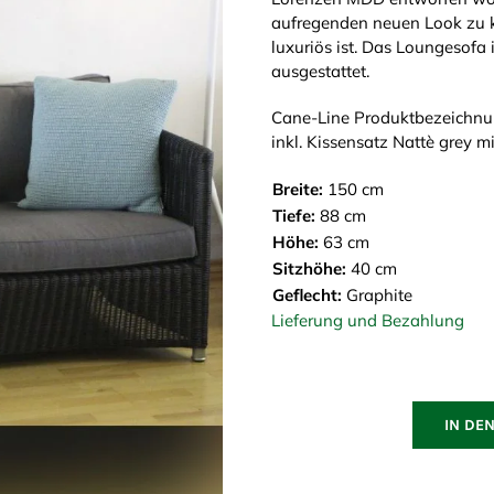
aufregenden neuen Look zu kr
luxuriös ist. Das Loungesofa 
ausgestattet.
Cane-Line Produktbezeichnun
inkl. Kissensatz Nattè grey 
Breite:
150 cm
Tiefe:
88 cm
Höhe:
63 cm
Sitzhöhe:
40 cm
Geflecht:
Graphite
Lieferung und Bezahlung
IN DE
Diamond
2-
Sitzer