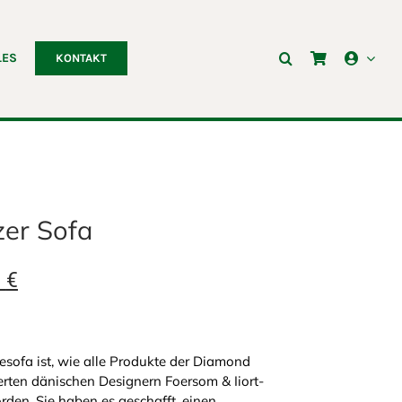
LES
KONTAKT
zer Sofa
licher
Aktueller
5
€
Preis
ist:
sofa ist, wie alle Produkte der Diamond
 €
1.706,25 €.
rten dänischen Designern Foersom & Iiort-
en. Sie haben es geschafft, einen