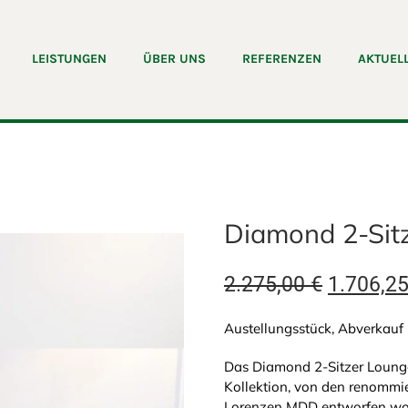
LEISTUNGEN
ÜBER UNS
REFERENZEN
AKTUEL
Diamond 2-Sit
Ursprüng
2.275,00
€
1.706,2
Preis
Austellungsstück, Abverkauf
war:
Das Diamond 2-Sitzer Lounge
2.275,00
Kollektion, von den renommie
Lorenzen MDD entworfen word