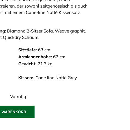
eieren, der sowohl zeitgenössisch als auch
ist mit einem Cane-line Natté Kissensatz
g: Diamond 2-Sitzer Sofa, Weave graphit,
mit Quickdry Schaum.
Sitztiefe:
63 cm
Armlehnenhöhe:
62 cm
Gewicht:
21.3 kg
Kissen:
Cane line Nattè Grey
Vorrätig
N WARENKORB