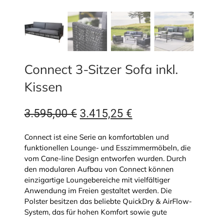
Connect 3-Sitzer Sofa inkl.
Kissen
Ursprünglicher
Aktueller
3.595,00
€
3.415,25
€
Preis
Preis
Connect ist eine Serie an komfortablen und
war:
ist:
funktionellen Lounge- und Esszimmermöbeln, die
vom Cane-line Design entworfen wurden. Durch
3.595,00 €
3.415,25 €.
den modularen Aufbau von Connect können
einzigartige Loungebereiche mit vielfältiger
Anwendung im Freien gestaltet werden. Die
Polster besitzen das beliebte QuickDry & AirFlow-
System, das für hohen Komfort sowie gute