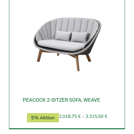
PEACOCK 2-SITZER SOFA, WEAVE
2.018,75
€
–
3.315,50
€
5% Aktion