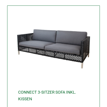
8.190,00 €
7.780,50 €.
CONNECT 3-SITZER SOFA INKL.
KISSEN