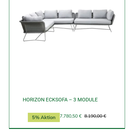
HORIZON ECKSOFA – 3 MODULE
7.780,50
€
8.190,00
€
5% Aktion
Ursprüngliche
Aktueller
Preis
Preis
war:
ist: