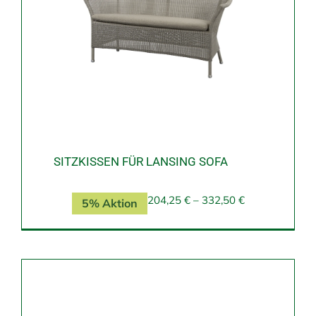
SITZKISSEN FÜR LANSING SOFA
204,25
€
–
332,50
€
5% Aktion