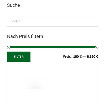
Suche
Nach Preis filtern
Preis:
—
180 €
8.190 €
FILTER
Min.
Max.
Preis
Preis